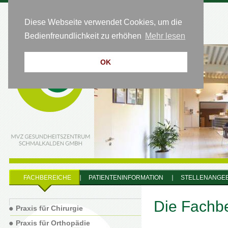
Diese Webseite verwendet Cookies, um die
HOTLINE 0 36 83 - 64 54 50
Bedienfreundlichkeit zu erhöhen
Mehr lesen
OK
FACHBEREICHE
PATIENTENINFORMATION
STELLENANGE
Die Fachb
Praxis für Chirurgie
Praxis für Orthopädie