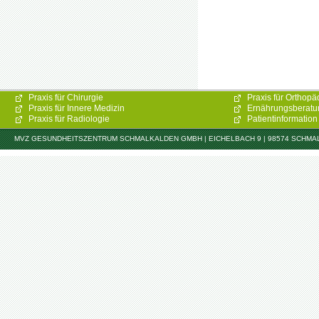
Praxis für Chirurgie
Praxis für Orthopä
Praxis für Innere Medizin
Ernährungsberatu
Praxis für Radiologie
Patientinformation
MVZ GESUNDHEITSZENTRUM SCHMALKALDEN GMBH | EICHELBACH 9 | 98574 SCHMALKAL